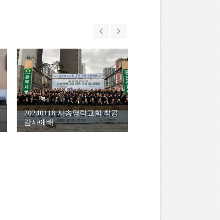
20240118 사송영락교회 착공
감사예배
20231026 아신대 선