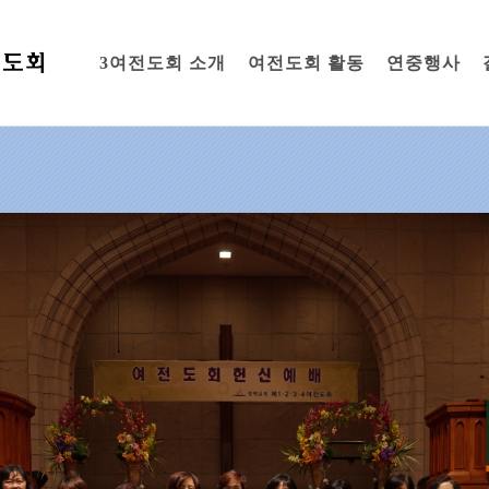
3여전도회 소개
여전도회 활동
연중행사