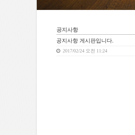
공지사항
공지사항 게시판입니다.
2017/02/24 오전 11:24