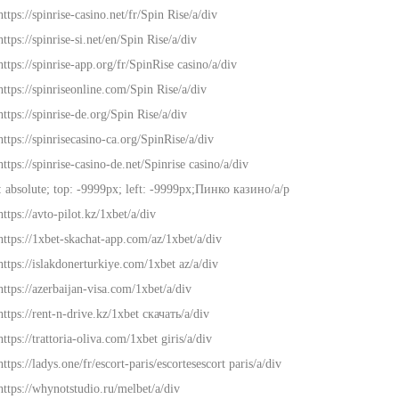
tps://spinrise-casino.net/fr/Spin Rise/a/div
tps://spinrise-si.net/en/Spin Rise/a/div
tps://spinrise-app.org/fr/SpinRise casino/a/div
ttps://spinriseonline.com/Spin Rise/a/div
ttps://spinrise-de.org/Spin Rise/a/div
ttps://spinrisecasino-ca.org/SpinRise/a/div
tps://spinrise-casino-de.net/Spinrise casino/a/div
n: absolute; top: -9999px; left: -9999px;Пинко казино/a/p
tps://avto-pilot.kz/1xbet/a/div
ttps://1xbet-skachat-app.com/az/1xbet/a/div
ttps://islakdonerturkiye.com/1xbet az/a/div
ttps://azerbaijan-visa.com/1xbet/a/div
ttps://rent-n-drive.kz/1xbet скачать/a/div
tps://trattoria-oliva.com/1xbet giris/a/div
ps://ladys.one/fr/escort-paris/escortesescort paris/a/div
ttps://whynotstudio.ru/melbet/a/div